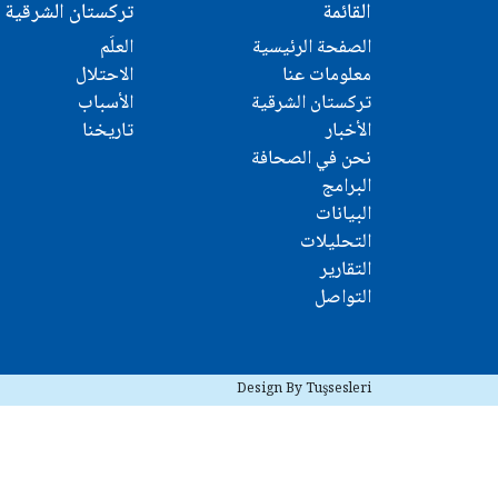
القائمة
تركستان الشرقية
الصفحة الرئيسية
العلَم
معلومات عنا
الاحتلال
تركستان الشرقية
الأسباب
الأخبار
تاريخنا
نحن في الصحافة
البرامج
البيانات
التحليلات
التقارير
التواصل
Design By Tuşsesleri