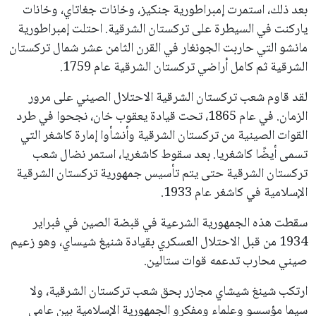
بعد ذلك، استمرت إمبراطورية جنكيز، وخانات جغاتاي، وخانات
ياركنت في السيطرة على تركستان الشرقية. احتلت إمبراطورية
مانشو التي حاربت الجونغار في القرن الثامن عشر شمال تركستان
الشرقية ثم كامل أراضي تركستان الشرقية عام 1759.
لقد قاوم شعب تركستان الشرقية الاحتلال الصيني على مرور
الزمان. في عام 1865، تحت قيادة يعقوب خان، نجحوا في طرد
القوات الصينية من تركستان الشرقية وأنشأوا إمارة كاشغر التي
تسمى أيضًا كاشغريا. بعد سقوط كاشغريا، استمر نضال شعب
تركستان الشرقية حتى يتم تأسيس جمهورية تركستان الشرقية
الإسلامية في كاشغر عام 1933.
سقطت هذه الجمهورية الشرعية في قبضة الصين في فبراير
1934 من قبل الاحتلال العسكري بقيادة شنيغ شيساي، وهو زعيم
صيني محارب تدعمه قوات ستالين.
ارتكب شينغ شيشاي مجازر بحق شعب تركستان الشرقية، ولا
سيما مؤسسو وعلماء ومفكرو الجمهورية الإسلامية بين عامي