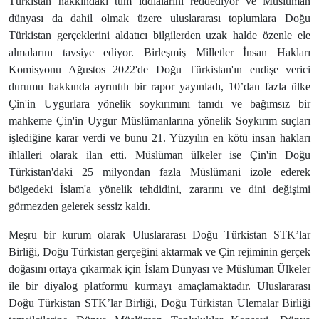
Türkistan hakkındaki tüm iddialarını reddediyor ve Müslüman
dünyası da dahil olmak üzere uluslararası toplumlara Doğu
Türkistan gerçeklerini aldatıcı bilgilerden uzak halde özenle ele
almalarını tavsiye ediyor. Birleşmiş Milletler İnsan Hakları
Komisyonu Ağustos 2022'de Doğu Türkistan'ın endişe verici
durumu hakkında ayrıntılı bir rapor yayınladı, 10’dan fazla ülke
Çin'in Uygurlara yönelik soykırımını tanıdı ve bağımsız bir
mahkeme Çin'in Uygur Müslümanlarına yönelik Soykırım suçları
işlediğine karar verdi ve bunu 21. Yüzyılın en kötü insan hakları
ihlalleri olarak ilan etti. Müslüman ülkeler ise Çin'in Doğu
Türkistan'daki 25 milyondan fazla Müslümani izole ederek
bölgedeki İslam'a yönelik tehdidini, zararını ve dini değişimi
görmezden gelerek sessiz kaldı.
Meşru bir kurum olarak Uluslararası Doğu Türkistan STK’lar
Birliği, Doğu Türkistan gerçeğini aktarmak ve Çin rejiminin gerçek
doğasını ortaya çıkarmak için İslam Dünyası ve Müslüman Ülkeler
ile bir diyalog platformu kurmayı amaçlamaktadır. Uluslararası
Doğu Türkistan STK’lar Birliği, Doğu Türkistan Ulemalar Birliği