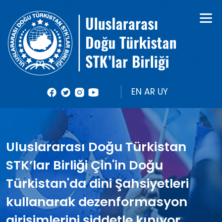
Kurumsal
Kitaplar
Kurumsal Şeması
Dergiler
Üye Kuruluşlar
Raporlar
EN
AR
UY
Aylık Çalışma Raporu
Fotoğraflar
Uluslararası Doğu Türkistan
STK’lar Birliği Çin'in Doğu
Videolar
Türkistan'da dini Şahsiyetleri
kullanarak dezenformasyon
girişimlerini şiddetle kınıyor