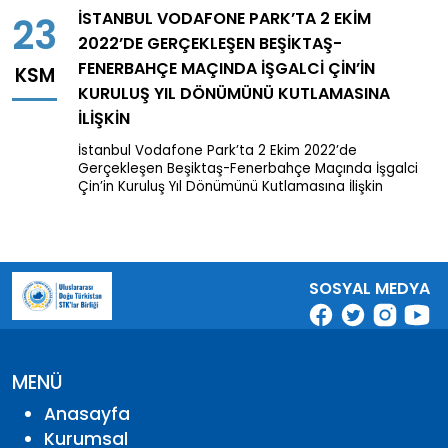
İSTANBUL VODAFONE PARK’TA 2 EKIM
23
2022’DE GERÇEKLEŞEN BEŞIKTAŞ-
FENERBAHÇE MAÇINDA İŞGALCI ÇIN’IN
KSM
KURULUŞ YIL DÖNÜMÜNÜ KUTLAMASINA
İLIŞKIN
İstanbul Vodafone Park’ta 2 Ekim 2022’de
Gerçekleşen Beşiktaş-Fenerbahçe Maçında İşgalci
Çin’in Kuruluş Yıl Dönümünü Kutlamasına İlişkin
SOSYAL MEDYA
MENÜ
Anasayfa
Kurumsal