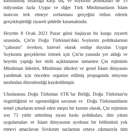
kanıtlanmış insanlığa karşı suç ve soykırım politikaları ile 35
milyondan fazla Uygur ve diğer Türk Müslümanların İslam
inancını terk etmeye zorlanması gerçeğini örtbas ederek
gerçekleştirdiği ziyareti şiddetle kınamaktadır.
Heyetin 8 Ocak 2023 Pazar günü başlayan bu kurgu ziyareti
sırasında, Çin'in Doğu Türkistan'daki Soykırım politikalarının
"çabasını" överken, küresel olarak endişe duyulan Uygur
Soykırımı gerçeklerini örtmek için Çin'in yanında yer aldığı ve
heyetin yaptığı her türlü açıklamanın tamamen Çin rejiminin
Müslüman liderleri, Müslüman ülkeleri ve genel İslam dünyasını
yanıltmak için önceden
organize edilmiş
propaganda misyonu
tarafından düzenlendiği kaydedilmiştir.
Uluslararası Doğu Türkistan STK’lar Birliği, Doğu Türkistan'ın
özgürlüğünü ve egemenliğini savunan ve
Doğu Türkistanlıların
temel çıkarlarını temsil eden meşru bir kurum olarak, Çin rejiminin
son 73 yıldır arttırılmış siyasi baskı politikaları, dini yıkım
uygulamaları ve İslam dünyasının ayrılmaz bir bölümünü yok
etmeyi amaçlayan Soykırım suçlarının ortaya çıkmasıyla tüm