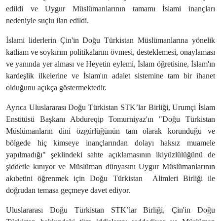
edildi ve Uygur Müslümanlarının tamamı İslami inançları
nedeniyle suçlu ilan edildi.
İslami liderlerin Çin'in Doğu Türkistan Müslümanlarına yönelik
katliam ve soykırım politikalarını övmesi, desteklemesi, onaylaması
ve yanında yer alması ve Heyetin eylemi, İslam öğretisine, İslam'ın
kardeşlik ilkelerine ve İslam'ın adalet sistemine tam bir ihanet
olduğunu açıkça göstermektedir.
Ayrıca Uluslararası Doğu Türkistan STK’lar Birliği, Urumçi İslam
Enstitüsü Başkanı Abdureqip Tomurniyaz'ın "Doğu Türkistan
Müslümanların dini özgürlüğünün tam olarak korunduğu ve
bölgede hiç kimseye inançlarından dolayı haksız muamele
yapılmadığı" şeklindeki sahte açıklamasının ikiyüzlülüğünü de
şiddetle kınıyor ve Müslüman dünyasını Uygur Müslümanlarının
akıbetini öğrenmek için Doğu Türkistan
Alimleri Birliği ile
doğrudan temasa geçmeye davet ediyor.
Uluslararası Doğu Türkistan STK’lar Birliği, Çin'in Doğu