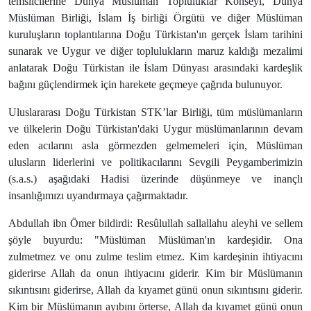
temsilcilerine Dünya Müslüman Topluluklar Konseyi, Dünya
Müslüman Birliği, İslam İş birliği Örgütü ve diğer Müslüman
kuruluşların toplantılarına Doğu Türkistan'ın gerçek İslam tarihini
sunarak ve Uygur ve diğer toplulukların maruz kaldığı mezalimi
anlatarak Doğu Türkistan ile İslam Dünyası arasındaki kardeşlik
bağını güçlendirmek için harekete geçmeye çağrıda bulunuyor.
Uluslararası Doğu Türkistan STK’lar Birliği, tüm müslümanların
ve ülkelerin Doğu Türkistan'daki Uygur müslümanlarının devam
eden acılarını asla görmezden gelmemeleri için, Müslüman
ulusların liderlerini ve politikacılarını Sevgili Peygamberimizin
(s.a.s.) aşağıdaki Hadisi üzerinde düşünmeye ve inançlı
insanlığımızı uyandırmaya çağırmaktadır.
Abdullah ibn Ömer bildirdi: Resûlullah sallallahu aleyhi ve sellem
şöyle buyurdu: "Müslüman Müslüman'ın kardeşidir. Ona
zulmetmez ve onu zulme teslim etmez. Kim kardeşinin ihtiyacını
giderirse Allah da onun ihtiyacını giderir. Kim bir Müslümanın
sıkıntısını giderirse, Allah da kıyamet günü onun sıkıntısını giderir.
Kim bir Müslümanın ayıbını örterse, Allah da kıyamet günü onun