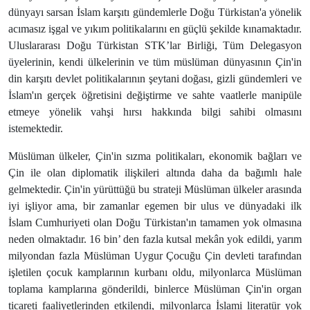
dünyayı sarsan İslam karşıtı gündemlerle Doğu Türkistan'a yönelik
acımasız işgal ve yıkım politikalarını en güçlü şekilde kınamaktadır.
Uluslararası Doğu Türkistan STK’lar Birliği, Tüm Delegasyon
üyelerinin, kendi ülkelerinin ve tüm müslüman dünyasının Çin'in
din karşıtı devlet politikalarının şeytani doğası, gizli gündemleri ve
İslam'ın gerçek öğretisini değiştirme ve sahte vaatlerle manipüle
etmeye yönelik vahşi hırsı hakkında bilgi sahibi olmasını
istemektedir.
Müslüman ülkeler, Çin'in sızma politikaları, ekonomik bağları ve
Çin ile olan diplomatik ilişkileri altında daha da bağımlı hale
gelmektedir. Çin'in yürüttüğü bu strateji Müslüman ülkeler arasında
iyi işliyor ama, bir zamanlar egemen bir ulus ve dünyadaki ilk
İslam Cumhuriyeti olan Doğu Türkistan'ın tamamen yok olmasına
neden olmaktadır. 16 bin’ den fazla kutsal mekân yok edildi, yarım
milyondan fazla Müslüman Uygur Çocuğu Çin devleti tarafından
işletilen çocuk kamplarının kurbanı oldu, milyonlarca Müslüman
toplama kamplarına gönderildi, binlerce Müslüman Çin'in organ
ticareti faaliyetlerinden etkilendi, milyonlarca İslami literatür yok