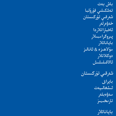
باش بەت
تەشكىلىي قۇرۇلما
شەرقىي تۈركىستان
خەۋەرلەر
ئاخباراتلاردا
پىروگراممىلار
باياناتلار
مۇلاھىزە & ئانالىز
دوكلاتلار
ئالاقىلىشىش
شەرقىي تۈركىستان
بايراق
ئىشغالىيەت
سەۋەبلەر
تارىخىمىز
باياناتلار