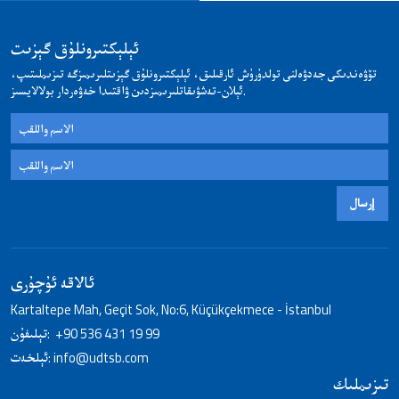
ئېلېكتىرونلۇق گېزىت
تۆۋەندىكى جەدۋەلنى تولدۇرۇش ئارقىلىق، ئېلېكتىرونلۇق گېزىتلىرىمىزگە تىزىملىتىپ،
ئېلان-تەشۋىقاتلىرىمىزدىن ۋاقتىدا خەۋەردار بولالايسىز.
إرسال
ئالاقە ئۇچۇرى
Kartaltepe Mah, Geçit Sok, No:6, Küçükçekmece - İstanbul
+90 536 431 19 99
تېلىفۇن:
info@udtsb.com
ئېلخەت:
تىزىملىك