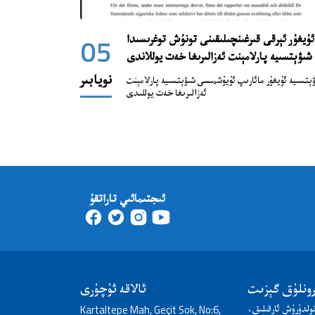
ئۇيغۇر ئېرقى قىرغىنچىلىقىنى تونۇش توغرىسىدا
05
شىۋېتسىيە پارلامېنت ئەزالىرىغا خەت يوللاندى
نويابىر
ېتسىيە ئۇيغۇر مائارىپ ئۇيۇشمىسى شىۋېتسىيە پارلامېنت
ئەزالىرىغا خەت يوللىدى
ئىجتىمائىي تاراتقۇ
رونلۇق گېزىت
ئالاقە ئۇچۇرى
ولدۇرۇش ئارقىلىق،
Kartaltepe Mah, Geçit Sok, No:6,