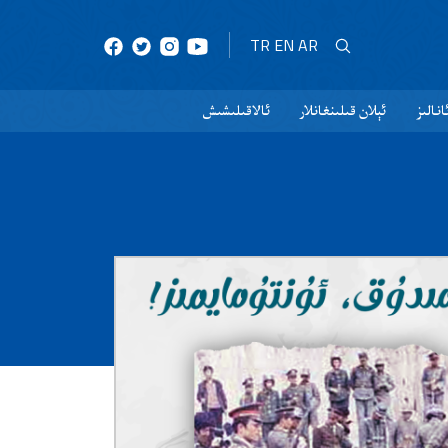
TR
EN
AR
نالىز
ئېلان قىلىنغانلار
ئالاقىلىشىش
30 MRT 2023
Paylaş