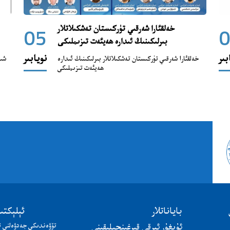
خەلقئارا شەرقىي تۈركىستان تەشكىلاتلار
05
بىرلىكىنىڭ ئىدارە ھەيئەت تىزىملىكى
بىر
نويابىر
خەلقئارا شەرقىي تۈركىستان تەشكىلاتلار بىرلىكىنىڭ ئىدارە
شىۋ
ھەيئەت تىزىملىكى
باياناتلار
ئېلېكتى
ئۇيغۇر ئېرقى قىرغىنچىلىقىنى
تۆۋەندىكى جەدۋەلنى ت