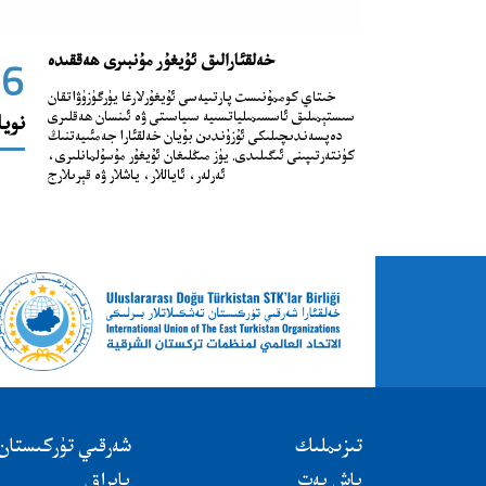
خەلقئارالىق ئۇيغۇر مۇنبىرى ھەققىدە
06
خىتاي كوممۇنىست پارتىيەسى ئۇيغۇرلارغا يۈرگۈزۈۋاتقان
سىستېمىلىق ئاسسىمىلياتسىيە سىياسىتى ۋە ئىنسان ھەقلىرى
نويا
دەپسەندىچىلىكى ئۇزۇندىن بۇيان خەلقئارا جەمئىيەتنىڭ
كۈنتەرتىپىنى ئىگىلىدى. يۈز مىڭلىغان ئۇيغۇر مۇسۇلمانلىرى،
ئەرلەر، ئاياللار، ياشلار ۋە قېرىلارج
تىزىملىك
شەرقىي تۈركىستان
باش بەت
بايراق