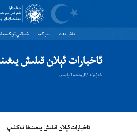
×
باش بەت
بىز كىم
شەرقىي تۈركىستان
ئاخبارات ئېلان قىلىش يىغىن
خەۋەرلەر
/
الصفحة الرئيسية
ئاخبارات ئېلان قىلىش يىغىنىغا تەكلىپ