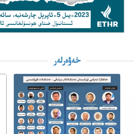
خەۋەرلەر