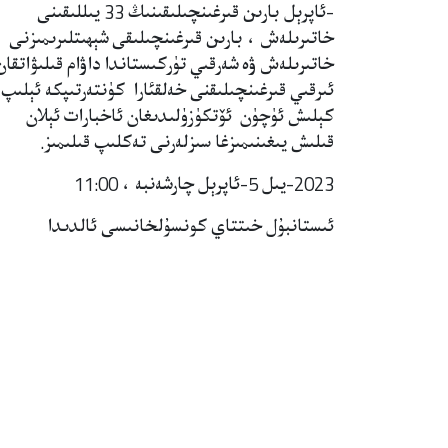
-ئاپرېل بارىن قىرغىنچىلىقىنىڭ 33 يىللىقىنى
خاتىرىلەش ، بارىن قىرغىنچىلىقى شېھىتلىرىمىزنى
خاتىرىلەش ۋە شەرقىي تۈركىستاندا داۋام قىلىۋاتقان
ئىرقىي قىرغىنچىلىقنى خەلقئارا كۈنتەرتىپكە ئېلىپ
كېلىش ئۈچۈن ئۆتكۈزۈلىدىغان ئاخبارات ئېلان
قىلىش يىغىنىمىزغا سىزلەرنى تەكلىپ قىلىمىز.
2023-يىل 5-ئاپرېل چارشەنبە ، 11:00
ئىستانبۇل خىتتاي كونسۇلخانىسى ئالدىدا