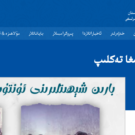
Ör: Anahtar kelime ile arama yapabilirsiniz.
خەۋەرلەر
ئاخباراتلاردا
پىروگراممىلار
باياناتلار
مۇلاھىزە & ئا
ىغا تەكلىپ