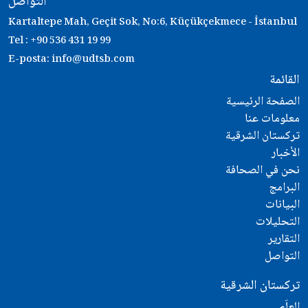
التواصل
Kartaltepe Mah, Geçit Sok, No:6, Küçükçekmece - İstanbul
Tel : +90 536 431 19 99
E-posta:
info@udtsb.com
القائمة
الصفحة الرئيسية
معلومات عنا
تركستان الشرقية
الأخبار
نحن في الصحافة
البرامج
البيانات
التحليلات
التقارير
التواصل
تركستان الشرقية
العلَم