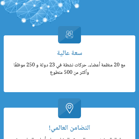
سعة عالية
مع 20 منظمة أعضاء، حركات نشطة في 23 دولة و 250 موظفًا
وأكثر من 500 متطوع
!التضامن العالمي